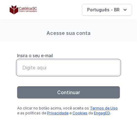
Católica SC | Educação Executiva
Português - BR
Acesse sua conta
Insira o seu e-mail
Continuar
Ao clicar no botão
acima
, você aceita os
Termos de Uso
e as políticas de
Privacidade
e
Cookies
da
EngagED
.